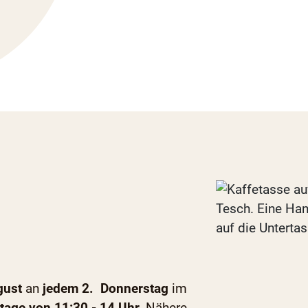
gust
an
jedem 2. Donnerstag
im
tage von 11:30 - 14 Uhr.
Nähere