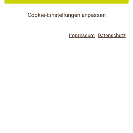
Cookie-Einstellungen anpassen
Impressum
Datenschutz
Schloßweide 12
28857 Syke
04242 93758 20
04242 93758 21